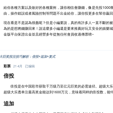
給你各種方案以及做好的各種案例，讓你相信會賺錢，像是先投1000
由，操作錯誤或者風險控制等問題不出金給你，讓你投更多在幫你贏回
現在看是不是認為很蠢呢？但是小編要說，真的有許多人一直不斷的被
為的是想將錢賺回來！說這麼多小編還是要來推薦好玩又安全的娛樂城
金版平台保證出金並且經營多年從無任何會員收過傳票唷~
大巨奖投注技巧解析：倍投+追加+复式
彩票
21 4月
已编辑
倍投
倍投是在中国彩市获取千万级乃至亿元巨奖的必需途径。超级大乐
超级大乐透单注最高奖金能达到1600万元，意味着同样的倍投数，能
追加