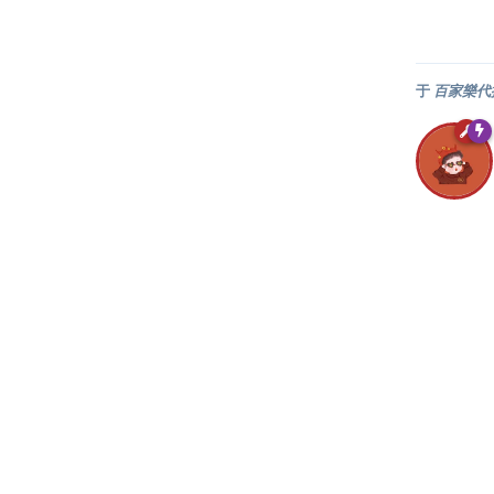
于
百家樂代