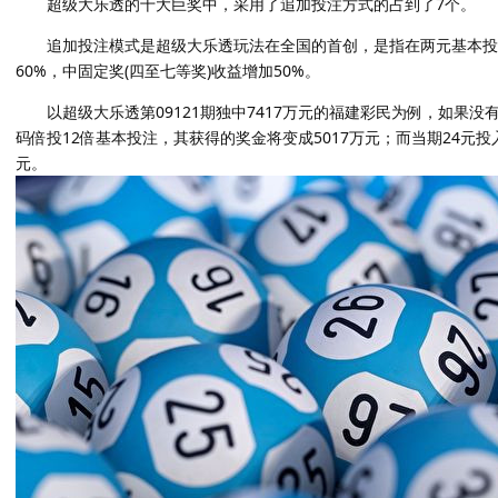
超级大乐透的十大巨奖中，采用了追加投注方式的占到了7个。
追加投注模式是超级大乐透玩法在全国的首创，是指在两元基本投
60%，中固定奖(四至七等奖)收益增加50%。
以超级大乐透第09121期独中7417万元的福建彩民为例，如果没
码倍投12倍基本投注，其获得的奖金将变成5017万元；而当期24元投
元。