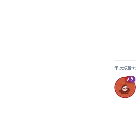
于
大乐透十