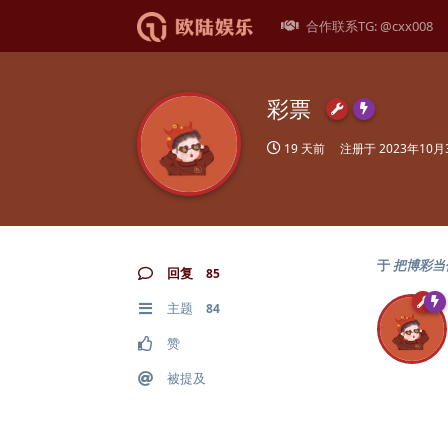
合作联系TG: @cxx008
彩票
19 天前
注册于
2023年10月
于
把博彩当
回复
85
主题
84
赞
被提及