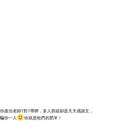
你接洽老師1對1帶牌，多人群組卻是天天感謝文，
騙你一人
你就是他們的肥羊！