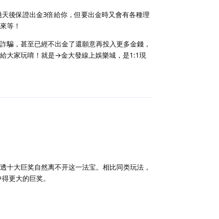
幾天後保證出金3倍給你，但要出金時又會有各種理
來等！
詐騙，甚至已經不出金了還願意再投入更多金錢，
給大家玩唷！就是→金大發線上娛樂城，是1:1現
回复
透十大巨奖自然离不开这一法宝。相比同类玩法，
中得更大的巨奖。