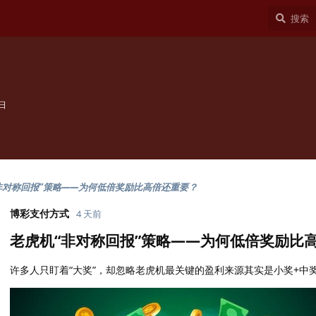
5日
非对称回报”策略——为何低倍奖励比高倍还重要？
博彩支付方式
4 天前
老虎机“非对称回报”策略——为何低倍奖励比
许多人只盯着“大奖”，却忽略老虎机最关键的盈利来源其实是小奖+中