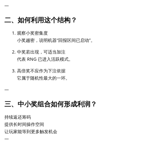
—
二、如何利用这个结构？
观察小奖密集度
小奖越密，说明机器“回报区间已启动”。
中奖若出现，可适当加注
代表 RNG 已进入活跃模式。
高倍奖不应作为下注依据
它属于随机性最大的一环。
—
三、中小奖组合如何形成利润？
持续返还筹码
提供长时间操作空间
让玩家能等到更多触发机会
—