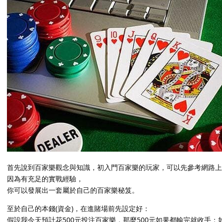
首先說到百家樂觀念與知識，初入門百家樂的玩家，可以先參考網路上
因為有充足的實戰經驗，
你可以發展出一套屬於自己的百家樂秘笈。
至於自己的本錢(資金)，在進賭場前先設定好：
假設我今天預計花500元投注百家樂，那麼500元如果都輸完就收手