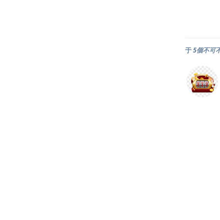
于
5個不可