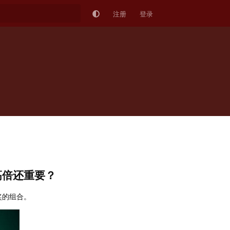
注册
登录
高倍还重要？
奖的组合。