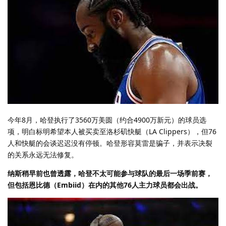
今年8月，哈登执行了3560万美圆（约合4900万新元）的球员选
项，明白标明希望本人被买卖至洛杉矶快艇（LA Clippers），但76
人和快艇的会谈迟迟没有停顿。哈登形容莫雷是骗子，并表示决裂
的关系永远无法修复。
纳斯稍早前也曾透露，哈登不太可能参与球队的最后一场季前赛，
但包括恩比德（Embiid）在内的其他76人主力球员都会出战。