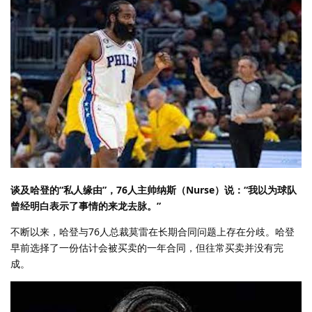
谈及哈登的“私人缘由”，76人主帅纳斯（Nurse）说：“我以为球队
曾经明白表示了事情的来龙去脉。”
不断以来，哈登与76人总裁莫雷在长期合同问题上存在分歧。哈登
早前选择了一份估计会被买卖的一年合同，但往常买卖并没有完
成。